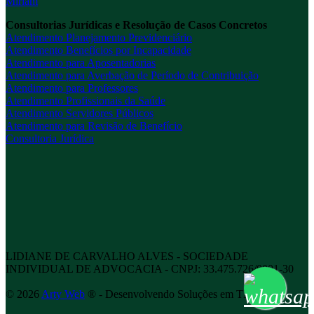
Miriam
Consultorias Jurídicas e Resolução de Casos Concretos
Atendimento Planejamento Previdenciário
Atendimento Benefícios por Incapacidade
Atendimento para Aposentadorias
Atendimento para Averbação de Período de Contribuição
Atendimento para Professores
Atendimento Profissionais da Saúde
Atendimento Servidores Públicos
Atendimento para Revisão de Benefício
Consultoria Jurídica
LIDIANE DE CARVALHO ALVES - SOCIEDADE
INDIVIDUAL DE ADVOCACIA - CNPJ: 33.475.726/0001-30
©
2026
Arty Web
® - Desenvolvendo Soluções em TI