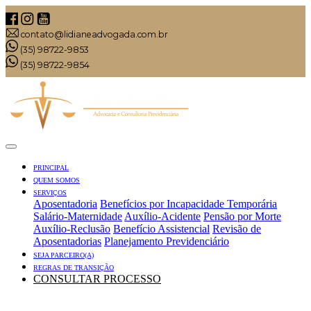
contato@lidianeadvogada.com.br
(35) 98722-9853
(35) 98722-9854
PRINCIPAL
QUEM SOMOS
SERVIÇOS
Aposentadoria
Benefícios por Incapacidade Temporária
Salário-Maternidade
Auxílio-Acidente
Pensão por Morte
Auxílio-Reclusão
Benefício Assistencial
Revisão de
Aposentadorias
Planejamento Previdenciário
SEJA PARCEIRO(A)
REGRAS DE TRANSIÇÃO
CONSULTAR PROCESSO