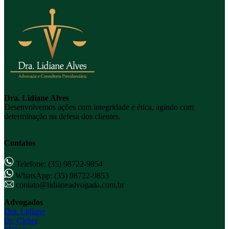
Dra. Lidiane Alves
Desenvolvemos ações com integridade e ética, agindo com
determinação na defesa dos clientes.
Contatos
Telefone: (35) 98722-9854
WhatsApp: (35) 98722-9853
contato@lidianeadvogada.com.br
Advogados
Dra. Lidiane
Dr. Cleber