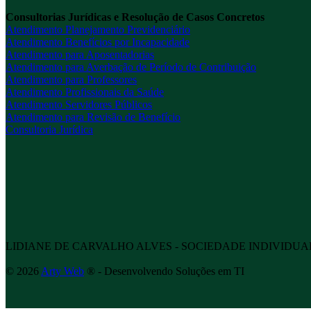
Consultorias Jurídicas e Resolução de Casos Concretos
Atendimento Planejamento Previdenciário
Atendimento Benefícios por Incapacidade
Atendimento para Aposentadorias
Atendimento para Averbação de Período de Contribuição
Atendimento para Professores
Atendimento Profissionais da Saúde
Atendimento Servidores Públicos
Atendimento para Revisão de Benefício
Consultoria Jurídica
LIDIANE DE CARVALHO ALVES - SOCIEDADE INDIVIDUAL D
©
2026
Arty Web
® - Desenvolvendo Soluções em TI