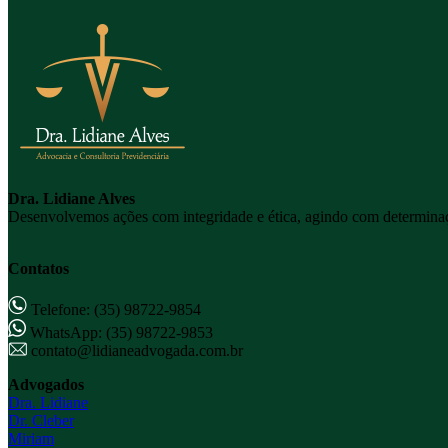
Dra. Lidiane Alves
Desenvolvemos ações com integridade e ética, agindo com determinaçã
Contatos
Telefone: (35) 98722-9854
WhatsApp: (35) 98722-9853
contato@lidianeadvogada.com.br
Advogados
Dra. Lidiane
Dr. Cleber
Miriam