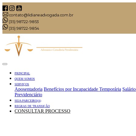
contato@lidianeadvogada.com.br
(35) 98722-9853
(35) 98722-9854
PRINCIPAL
QUEM SOMOS
SERVIÇOS
Aposentadoria
Benefícios por Incapacidade Temporária
Salári
Previdenciário
SEJA PARCEIRO(A)
REGRAS DE TRANSIÇÃO
CONSULTAR PROCESSO