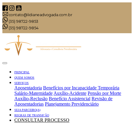
contato@lidianeadvogada.com.br
(35) 98722-9853
(35) 98722-9854
PRINCIPAL
QUEM SOMOS
SERVIÇOS
Aposentadoria
Benefícios por Incapacidade Temporária
Salário-Maternidade
Auxílio-Acidente
Pensão por Morte
Auxílio-Reclusão
Benefício Assistencial
Revisão de
Aposentadorias
Planejamento Previdenciário
SEJA PARCEIRO(A)
REGRAS DE TRANSIÇÃO
CONSULTAR PROCESSO