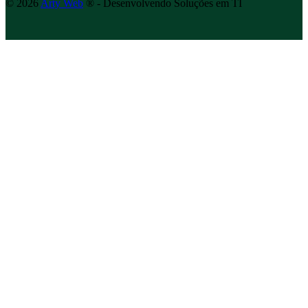
©
2026
Arty Web
® - Desenvolvendo Soluções em TI