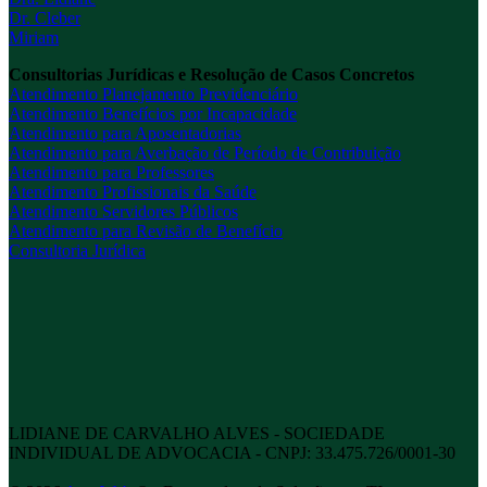
Dr. Cleber
Miriam
Consultorias Jurídicas e Resolução de Casos Concretos
Atendimento Planejamento Previdenciário
Atendimento Benefícios por Incapacidade
Atendimento para Aposentadorias
Atendimento para Averbação de Período de Contribuição
Atendimento para Professores
Atendimento Profissionais da Saúde
Atendimento Servidores Públicos
Atendimento para Revisão de Benefício
Consultoria Jurídica
LIDIANE DE CARVALHO ALVES - SOCIEDADE
INDIVIDUAL DE ADVOCACIA - CNPJ: 33.475.726/0001-30