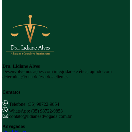
Dra. Lidiane Alves
Desenvolvemos ações com integridade e ética, agindo com
determinação na defesa dos clientes.
Contatos
Telefone: (35) 98722-9854
WhatsApp: (35) 98722-9853
contato@lidianeadvogada.com.br
Advogados
Dra. Lidiane